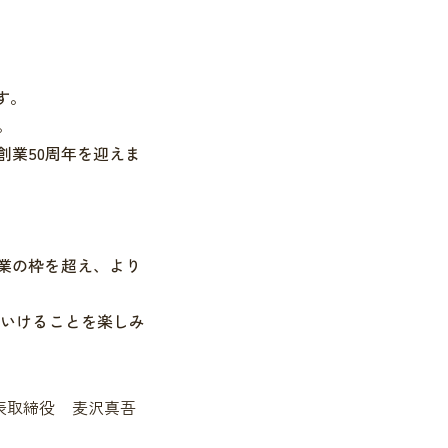
す。
。
創業50周年を迎えま
業の枠を超え、より
ていけることを楽しみ
表取締役 麦沢真吾